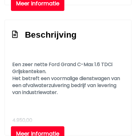
Meer informatie
Trekhaak
Verwarmde voorruit
Interieur
Beschrijving
Airco
Armsteun voor
Bestuurdersstoel in hoogte verstelbaar
Een zeer nette Ford Grand C-Max 1.6 TDCi
Grijskenteken.
Binnenspiegel automatisch dimmend
Het betreft een voormalige dienstwagen van
Elektrische ramen voor
een afvalwaterzuivering bedrijf van levering
van industriewater.
Lendesteun(en) verstelbaar
Stuur en versnellingspook (kunst)leder
Stuur verstelbaar
4.950,00
Stuurbekrachtiging
Meer informatie