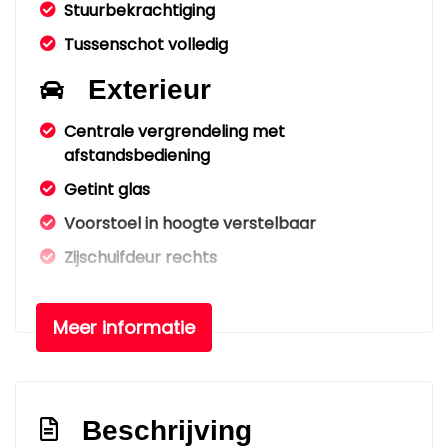
Stuurbekrachtiging
Tussenschot volledig
Exterieur
Centrale vergrendeling met
afstandsbediening
Getint glas
Voorstoel in hoogte verstelbaar
Zijschuifdeur rechts
Overige
Meer informatie
Anti blokkeer systeem
Bestuurdersairbag
Elektronisch stabiliteits programma
Beschrijving