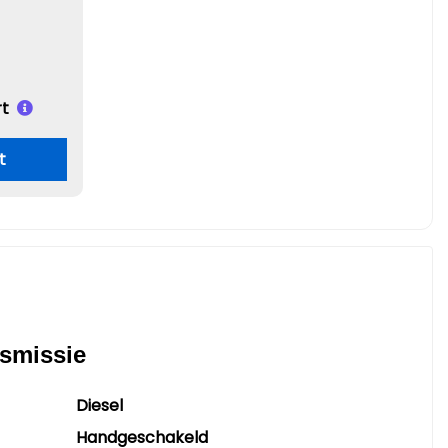
t
t
nsmissie
Diesel
Handgeschakeld