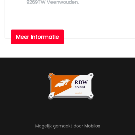
9269TW Veenwouden.
Meer informatie
Mogelijk gemaakt door
Mobilox