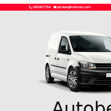
0651827764
jemkev@hotmail.com