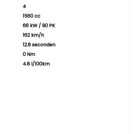
4
1560 cc
66 kW / 90 PK
162 km/h
12.8 seconden
0 Nm
4.8 l/100km