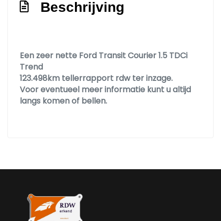
Beschrijving
Getint glas
Mistlampen voor
Parkeersensor achter
Een zeer nette Ford Transit Courier 1.5 TDCi
Tussenschot met ruit
Trend
Voorstoel in hoogte verstelbaar
123.498km tellerrapport rdw ter inzage.
Voor eventueel meer informatie kunt u altijd
Zijschuifdeur rechts
langs komen of bellen.
Overige
Achteropkomend verkeer waarschuwing
Anti blokkeer systeem
Bestuurdersairbag
Bluetooth
Brake assist system
Elektronisch stabiliteits programma