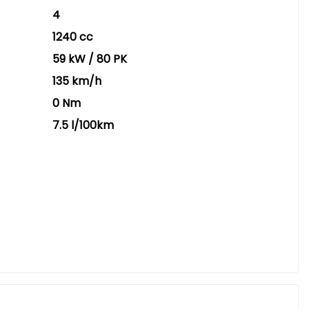
4
1240 cc
59 kW / 80 PK
135 km/h
0 Nm
7.5 l/100km