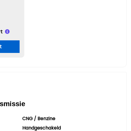
t
t
nsmissie
CNG / Benzine
Handgeschakeld