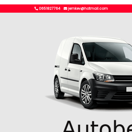
0651827764
jemkev@hotmail.com