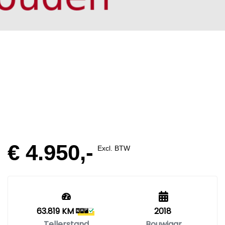
€ 4.950,-
Excl. BTW
63.819 KM
2018
Tellerstand
Bouwjaar