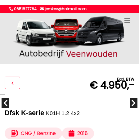
0651827764
jemkev@hotmail.com
Excl. BTW
€ 4.950,-
Dfsk K-serie
K01H 1.2 4x2
CNG / Benzine
2018