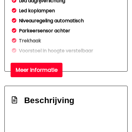
Led dagrijverlichting
Led koplampen
Niveauregeling automatisch
Parkeersensor achter
Trekhaak
Voorstoel in hoogte verstelbaar
Zijschuifdeur rechts
Meer informatie
Interieur
2 zitplaatsen rechtsvoor
Airco
Beschrijving
Bestuurdersstoel in hoogte verstelbaar
Buitentemperatuurmeter
Elektrische ramen voor