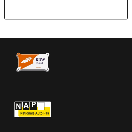
Lendesteun(en) verstelbaar
Middenarmsteun voor
Stuur verstelbaar
Stuurbekrachtiging
Tussenschot volledig
Zijwandbekleding laadruimte
Overige
Anti blokkeer systeem
Bestuurdersairbag
Bluetooth
Brake assist system
Elektronisch stabiliteits programma