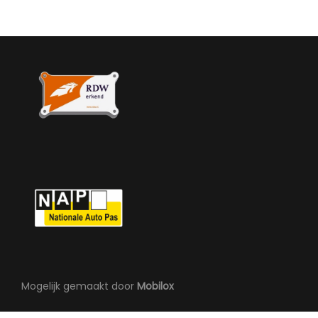
Overige
Anti blokkeer systeem
Apple carplay/android auto
Bestuurdersairbag
Bluetooth
Bots waarschuwing systeem
Elektronisch stabiliteits programma
Mogelijk gemaakt door
Mobilox