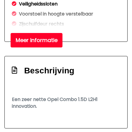
Veiligheidssloten
Voorstoel in hoogte verstelbaar
Zijschuifdeur rechts
Interieur
Meer informatie
Airco
Armsteun voor
Beschrijving
Bestuurdersstoel in hoogte verstelbaar
Elektrische ramen voor
Houten vloer in laadruimte
Een zeer nette Opel Combo 1.5D L2H1
Lendesteun(en) verstelbaar
innovation.
Stuur verstelbaar
Stuurbekrachtiging
Tussenschot volledig