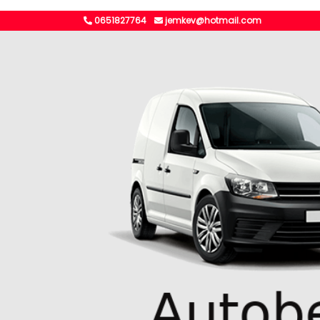
0651827764
jemkev@hotmail.com