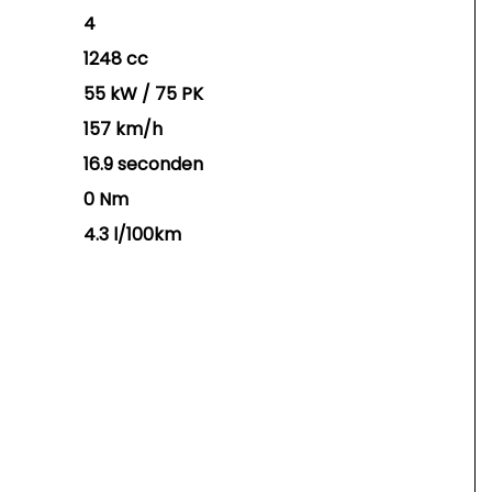
4
1248 cc
55 kW / 75 PK
157 km/h
16.9 seconden
0 Nm
4.3 l/100km