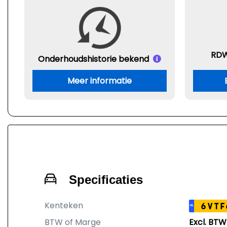
RDW
Onderhouds
historie bekend
Meer informatie
Specificaties
Kenteken
6VTF
NL
BTW of Marge
Excl. BTW