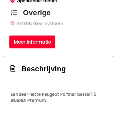
Zijschuifdeur rechts
Overige
Anti blokkeer systeem
Anti doorslip regeling
Apple carplay/android auto
Meer informatie
Bestuurdersairbag
Bluetooth
Beschrijving
Brake assist system
Connected services
Elektronisch stabiliteits programma
Een zeer nette Peugeot Partner bestel 1.5
Elektronische remkrachtverdeling
BlueHDI Premium.
Interieur