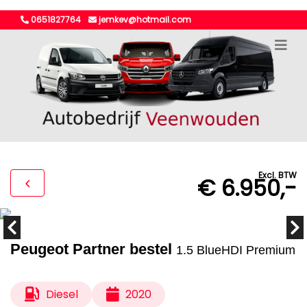
0651827764
jemkev@hotmail.com
Excl. BTW
€ 6.950,-
Peugeot Partner bestel
1.5 BlueHDI Premium
Diesel
2020