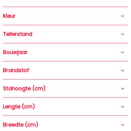
Citroen Berlingo bestel 1.6 e-HDI 500
Kleur
Comfort Economy
Tellerstand
Brandstof
Bouwjaar
Transmissie
149.447
Kilometer
Diesel
2013
Handgeschakeld
Bouwjaar
Gereserveerd
Meer informatie
Brandstof
Stahoogte (cm)
Citroen Berlingo bestel 1.6 e-HDI 500
Lengte (cm)
Comfort Economy
Breedte (cm)