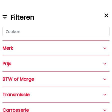
0651827764
jemkev@hotmail.com
Filteren
Merk
33 resultaten gevonden
Prijs
BTW of Marge
Filteren
Sorteren op
Transmissie
Carrosserie