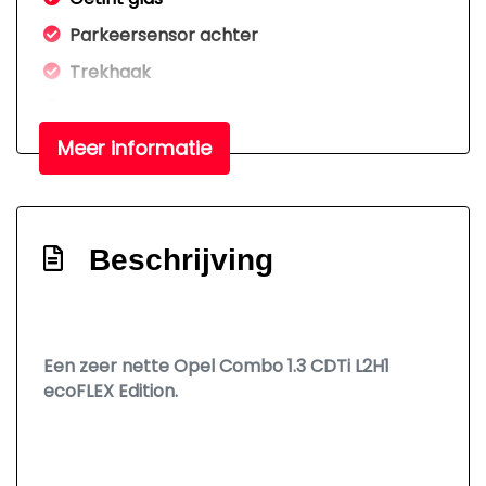
Parkeersensor achter
Trekhaak
Zijschuifdeur rechts
Meer informatie
Overige
Anti blokkeer systeem
Bestuurdersairbag
Beschrijving
Elektronisch stabiliteits programma
Een zeer nette Opel Combo 1.3 CDTi L2H1
ecoFLEX Edition.