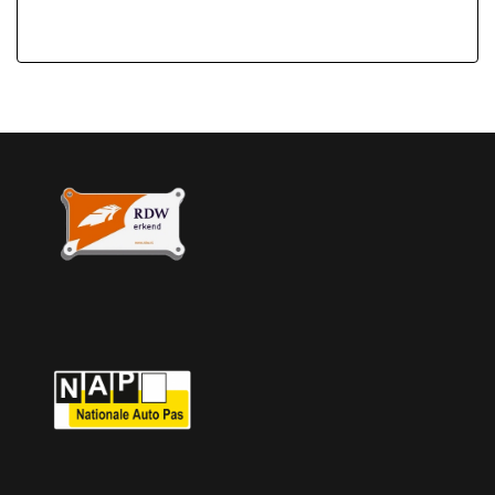
Overige
Achteropkomend verkeer waarschuwing
Anti blokkeer systeem
Bestuurdersairbag
Bluetooth
Brake assist system
Elektronisch stabiliteits programma
Elektronische remkrachtverdeling