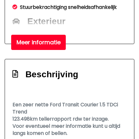
Stuurbekrachtiging snelheidsafhankelijk
Exterieur
Buitenspiegels elektrisch verstelbaar
Meer informatie
Buitenspiegels in carrosseriekleur
Centrale vergrendeling met
afstandsbediening
Beschrijving
Getint glas
Mistlampen voor
Parkeersensor achter
Een zeer nette Ford Transit Courier 1.5 TDCi
Tussenschot met ruit
Trend
Voorstoel in hoogte verstelbaar
123.498km tellerrapport rdw ter inzage.
Voor eventueel meer informatie kunt u altijd
Zijschuifdeur rechts
langs komen of bellen.