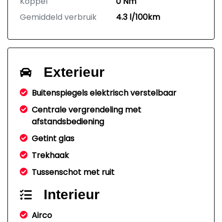
Koppel
0 Nm
Gemiddeld verbruik
4.3 l/100km
Exterieur
Buitenspiegels elektrisch verstelbaar
Centrale vergrendeling met
afstandsbediening
Getint glas
Trekhaak
Tussenschot met ruit
Interieur
Airco