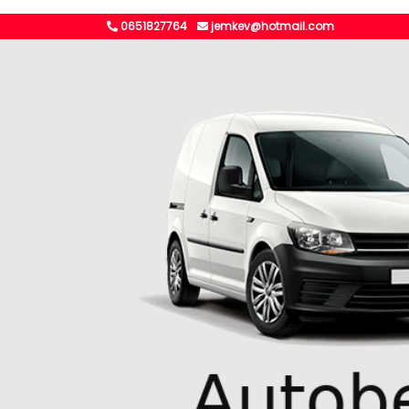
0651827764
jemkev@hotmail.com