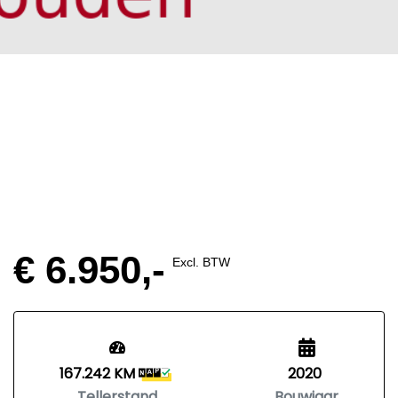
€ 6.950,-
Excl. BTW
167.242 KM
2020
Tellerstand
Bouwjaar