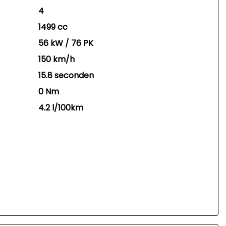
4
1499 cc
56 kW / 76 PK
150 km/h
15.8 seconden
0 Nm
4.2 l/100km