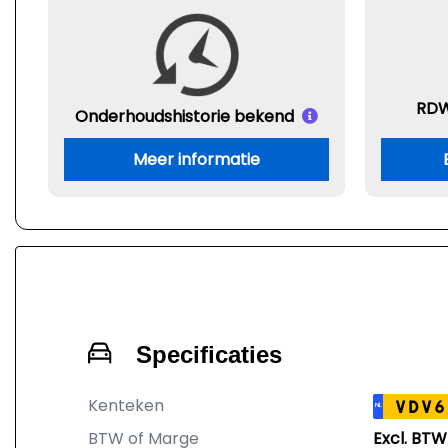
RDW
Onderhouds
historie bekend
Meer informatie
Specificaties
Kenteken
VDV6
NL
BTW of Marge
Excl. BTW