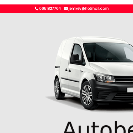
0651827764
jemkev@hotmail.com