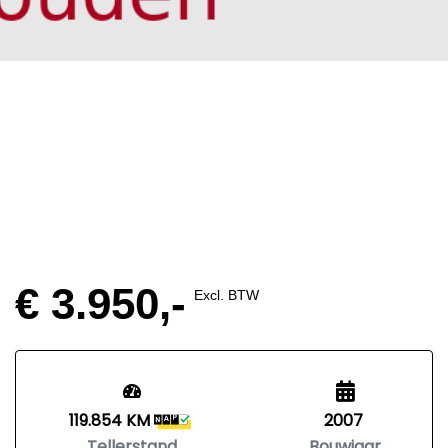
€ 3.950,-
Excl. BTW
119.854 KM
2007
Tellerstand
Bouwjaar