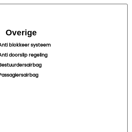
Overige
Anti blokkeer systeem
Anti doorslip regeling
Bestuurdersairbag
Passagiersairbag