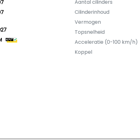
Aantal cilinders
07
Cilinderinhoud
07
Vermogen
027
Topsnelheid
M
Acceleratie (0-100 km/h)
Koppel